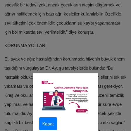
spesifik bir tedavi yok, ancak çocukların ateşini düşürmek ve
ağrıyı hafifletmek için bazı ağrı kesiciler kullanılabilir. Özellikle
sıvı tüketimi çok önemlidir; çocukların su kaybı yaşamaması
için bol miktarda sıvı verilmelidir.” diye konuştu.
KORUNMA YOLLARI
El, ayak ve ağız hastalığından korunmada hijyenin büyük önem
taşıdığını vurgulayan Dr. Ay, şu tavsiyelerde bulundu: “Bu
hastalık oldukça bulaşıcıdır, bu yüzden çocukların ellerini sık sık
yıkaması ve özellikle hasta kişilerden uzak durması gerekiyor.
Kreş ve okullarda bulaşma riskini azaltmak için düzenli temizlik
yapılmalı ve hastalık belirtileri gösteren çocuklar bir süre evde
tutulmalıdır. Ayrıca, bağışıklık sistemini güçlendirecek şekilde
sağlıklı bir beslenme düzeni de önemli bir koruyucu etki sağlar.”
Kapat