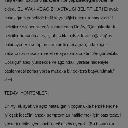
kalp eklem tutulumu şikayetleri de yapabileceğini sözlerine
ekledi. EL, AYAK VE AĞIZ HASTALIĞI BELİRTİLERİ El ayak
hastalığının genellikle hafif seyrettiğini ancak rahatsız edici
belirtilere yol açabileceğini ifade eden Dr. Ay, “Çocuklarda ilk
belirtiler arasında ateş, iştahsızlık, halsizlik ve boğaz ağrısı
bulunuyor. Bu semptomların ardından ağız içinde küçük
kabarcıklar oluşabilir ve el ve ayaklarda döküntüler görülebilir.
Çocuğun ateşi yüksekse ve ağzındaki yaralar nedeniyle
beslenmesi zorlaşıyorsa mutlaka bir doktora başvurulmalı.”
dedi.
TEDAVİ YÖNTEMLERİ
Dr. Ay, el, ayak ve ağız hastalığının çoğunlukla kendi kendine
iyileşebileceğini ancak semptomları hafifletmek için bazı tedavi
yöntemlerinin uygulanabileceğini söyleyerek, “Bu hastalıkta