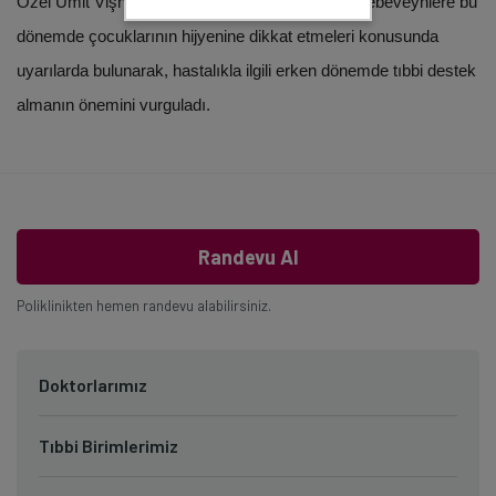
Özel Ümit Vişnelik Hastanesi'nden Dr. Naim Ay, ebeveynlere bu
dönemde çocuklarının hijyenine dikkat etmeleri konusunda
uyarılarda bulunarak, hastalıkla ilgili erken dönemde tıbbi destek
almanın önemini vurguladı.
Randevu Al
Poliklinikten hemen randevu alabilirsiniz.
Doktorlarımız
Tıbbi Birimlerimiz