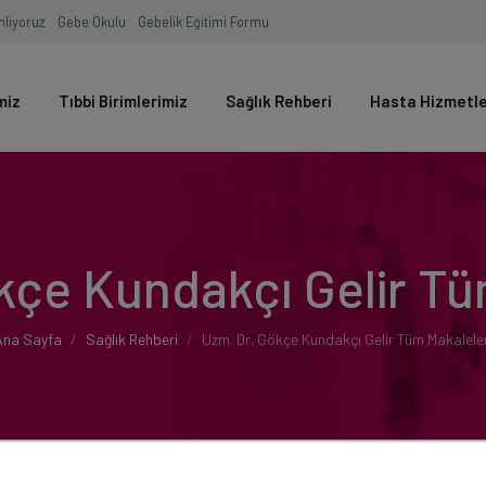
inliyoruz
Gebe Okulu
Gebelik Eğitimi Formu
miz
Tıbbi Birimlerimiz
Sağlık Rehberi
Hasta Hizmetl
kçe Kundakçı Gelir Tü
Ana Sayfa
Sağlık Rehberi
Uzm. Dr. Gökçe Kundakçı Gelir Tüm Makaleler