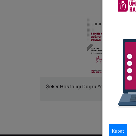
Şeker Hastalığı Doğru Yöntemlerle Tam
Kapat