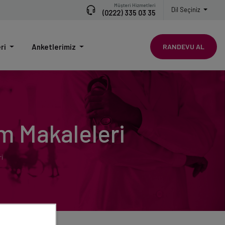
Müşteri Hizmetleri
Dil Seçiniz
(0222) 335 03 35
eri
Anketlerimiz
RANDEVU AL
m Makaleleri
i