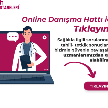
amen Geçebilir.
İyot eksikliği ciddi sağ