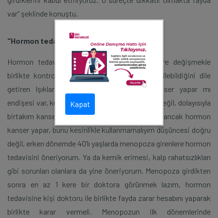
var” şeklinde konuştu.
"Hormon tedavisi 5 yıl sürebilir"
Hormon tedavisi süresinin kişiden kişiye göre değişmekle
birlikte kontrol altında 5 yıla kadar devam edilebildiğini dile
getiren Işıklar, şunları söyledi: “Hormon kanser yapar mı
endişesi var, kullanılan hormonların çoğu doğal değil, dolayısıyla
Kapat
birtakım kanser hastalıkları ile ilişkilendiriyorlar ancak hormon
kanser yapar, bunu kesinlikle kullanmamalıyım düşüncesi doğru
değil, erken dönemde 40’lı yaşlarda menopoza girenlere hormon
tedavisini öneriyorum. Ya da kemik erimesi, kalp rahatsızlıkları
gibi sorunları olanlara da yine öneriyorum. Menopoza girdikten
sonra en az 1 kere bir doktora görünmek lazım, hormon
tedavisine kişi doktoru ile birlikte fayda zarar hesabını yaparak
birlikte karar vermeli. Menopozun ilk dönemlerinde