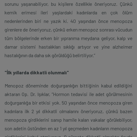
sorunu yaşanabiliyor, bu kişilere özellikle öneriyoruz. Çünkü
kemik erimesi ileri yaşlardaki kadınlarda en çok ölüm
nedenlerinden biri ne yazık ki. 40 yaşından önce menopoza
girenlere de öneriyoruz, çünkü erken menopoz sonrası vücudun
tüm bölgelerinde erken bir yıpranma meydana geliyor, kalp ve
damar sistemi hastalıkları sıklığı artıyor ve yine alzheimer
hastalığının da daha sık görüldüğü belirtiliyor.”
"İlk yıllarda dikkatli olunmalı"
Menopoz döneminde doğurganlığın bittiğinin kabul edildiğini
aktaran Op. Dr. Işıklar, “Hormon tedavisi ile adet görülmesinin
doğurganlığa bir etkisi yok. 50 yaşından önce menopoza giren
kadınlara ilk 2 yıl dikkatli olmalarını öneriyoruz, çünkü bazen
menopoza girdiklerini sanıp hamile kalan vakalar görülebiliyor,
son adetin üstünden en az 1 yıl geçmeden kadınların menopoza
girdiklerini kabul etmiyoruz. O süreçte dikkatli olmakta fayda