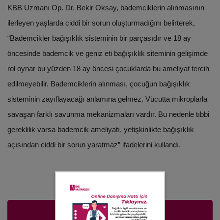
KBB Uzmanı Op. Dr. Bekir Oksay, bademciklerin alınmasının
ilerleyen yaşlarda ciddi bir sorun oluşturmadığını belirterek,
“Bademcikler bağışıklık sisteminin bir parçasıdır ve 18 ay
öncesinde bademcik ve geniz eti bağışıklık siteminin gelişimde
rol oynar bu yüzden 18 ay öncesi çocuklarda bu ameliyat tercih
edilmeyebilir. Bademciklerin alınması, çocuğun bağışıklık
sisteminin zayıflayacağı anlamına gelmez. Vücutta mikroplarla
savaşan farklı savunma mekanizmaları vardır. Bu nedenle tıbbi
gereklilik varsa bademcik ameliyatı, yetişkinlikte bağışıklık
açısından ciddi bir sorun yaratmaz” ifadelerini kullandı.
Randevu Al