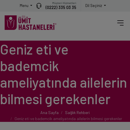
Müşteri Hizmetleri
Menu
Dil Seçiniz
(0222) 335 03 35
Geniz eti ve
bademcik
ameliyatında ailelerin
bilmesi gerekenler
Ana Sayfa
Sağlık Rehberi
Geniz eti ve bademcik ameliyatında ailelerin bilmesi gerekenler