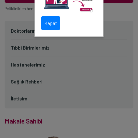
Poliklinikten hemen randevu alabilirsiniz.
Kapat
Doktorlarımız
Tıbbi Birimlerimiz
Hastanelerimiz
Sağlık Rehberi
İletişim
Makale Sahibi