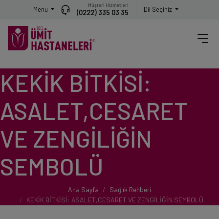
Müşteri Hizmetleri
Menu
Dil Seçiniz
(0222) 335 03 35
KEKİK BİTKİSİ:
ASALET,CESARET
VE ZENGİLİĞİN
SEMBOLÜ
Ana Sayfa
Sağlık Rehberi
KEKİK BİTKİSİ: ASALET,CESARET VE ZENGİLİĞİN SEMBOLÜ