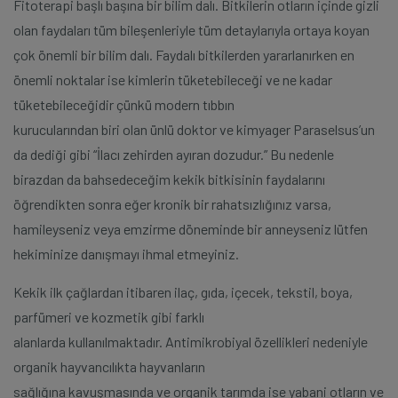
Fitoterapi başlı başına bir bilim dalı. Bitkilerin otların içinde gizli
olan faydaları tüm bileşenleriyle tüm detaylarıyla ortaya koyan
çok önemli bir bilim dalı. Faydalı bitkilerden yararlanırken en
önemli noktalar ise kimlerin tüketebileceği ve ne kadar
tüketebileceğidir çünkü modern tıbbın
kurucularından biri olan ünlü doktor ve kimyager Paraselsus’un
da dediği gibi “İlacı zehirden ayıran dozudur.” Bu nedenle
birazdan da bahsedeceğim kekik bitkisinin faydalarını
öğrendikten sonra eğer kronik bir rahatsızlığınız varsa,
hamileyseniz veya emzirme döneminde bir anneyseniz lütfen
hekiminize danışmayı ihmal etmeyiniz.
Kekik ilk çağlardan itibaren ilaç, gıda, içecek, tekstil, boya,
parfümeri ve kozmetik gibi farklı
alanlarda kullanılmaktadır. Antimikrobiyal özellikleri nedeniyle
organik hayvancılıkta hayvanların
sağlığına kavuşmasında ve organik tarımda ise yabani otların ve