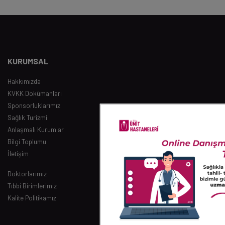
KURUMSAL
Hakkımızda
KVKK Dokümanları
Sponsorluklarımız
Sağlık Turizmi
Anlaşmalı Kurumlar
Bilgi Toplumu
İletişim
Doktorlarımız
Tıbbi Birimlerimiz
Kalite Politikamız