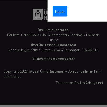
Kapat
Özel Ümit Hastanesi
Batıkent, Gerekli Sokak No:13, Karagözler / Tepebaşı / Eskişehir,
Türkiye
Özel Ümit Vişnelik Hastanesi
Vişnelik Mh.Şehit Yusuf Turgut Sk.No:3 Odunpazarı - ESKİŞEHİR
bilgi@umithastanesi.com.tr
Copyright 2026 © Özel Ümit Hastanesi - Son Güncelleme Tarihi
06.08.2026
Tasarım ve Yazılım
Addays.net